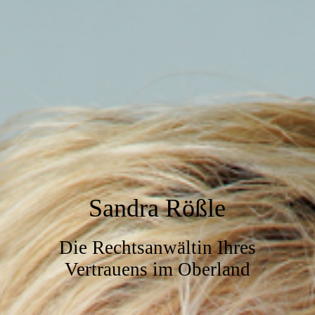
Sandra Rößle
Die Rechtsanwältin Ihres
Vertrauens im Oberland